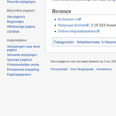
Recente wijzigingen
Bronnen
Bijzondere pagina's
Alle pagina's
Archieven.nl
Beginnetjes
Nationaal Archief
, 2.19.323 Inven
Willekeurige pagina
Online-begraafplaatsen
Zandbak
Hulpmiddelen
Categorieën
:
Arbeitseinsatz 's-Heere
Verwijzingen naar deze
pagina
Verwante wijzigingen
Speciale pagina's
Deze pagina is voor het laatst bewerkt op 2 nov 20
Printvriendelijke versie
Privacybeleid
Over Berghapedia
Voorbehoud
Permanente koppeling
Paginagegevens