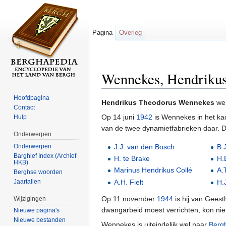
Pagina
Overleg
Wennekes, Hendriku
Ga naar:
navigatie
,
zoeken
Hoofdpagina
Hendrikus Theodorus Wennekes
we
Contact
Op 14 juni
1942
is Wennekes in het ka
Hulp
van de twee dynamietfabrieken daar. D
Onderwerpen
J.J. van den Bosch
B.
Onderwerpen
Barghief Index (Archief
H. te Brake
H.
HKB)
Marinus Hendrikus Collé
A.
Berghse woorden
Jaartallen
A.H. Fielt
H.
Op 11 november
1944
is hij van Geest
Wijzigingen
dwangarbeid moest verrichten, kon ni
Nieuwe pagina's
Nieuwe bestanden
Wennekes is uiteindelijk wel naar
Berg