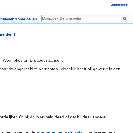
Aanmelden
Zoeken
chiedenis weergeven
 melden !
m Wennekes en Elisabeth Jansen.
r dwangarbeid te verrichten. Mogelijk heeft hij gewerkt in een
lijker. Of hij dit in vrijheid deed of dat hij daar andere
werd begraven op de
algemene begraafplaats
in 's-Heerenberg.