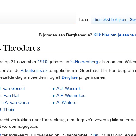
Lezen
Brontekst bekijken
Ges
Bijdragen aan Berghapedia?
Klik hier om je aan te
s Theodorus
rd op 21 november
1910
geboren in
's-Heerenberg
als zoon van Wille
der van de
Arbeitseinsatz
aangekomen in Geesthacht bij Hamburg om daa
ezelfde dag arriveerden nog elf
Berghse
jongemannen:
J. van Gessel
A.J. Wassink
E. van Hal
A.P. Wennekes
Th.A. van Onna
A. Winters
J. Thuis
hacht vertrokken naar Fahrenkrug, een dorp zo'n zeventig kilometer noorde
et worden nagegaan.
h
teruggekeerd. Hij overleed op 15 september
1988
, 77 jaar oud, en 