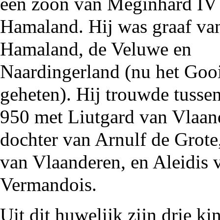
een zoon van
Meginhard IV
Hamaland
. Hij was graaf va
Hamaland
, de Veluwe en
Naardingerland
(nu het Goo
geheten). Hij trouwde tusse
950
met
Liutgard van Vlaan
dochter van Arnulf de Grote,
van Vlaanderen, en Aleidis 
Vermandois.
Uit dit huwelijk zijn drie ki