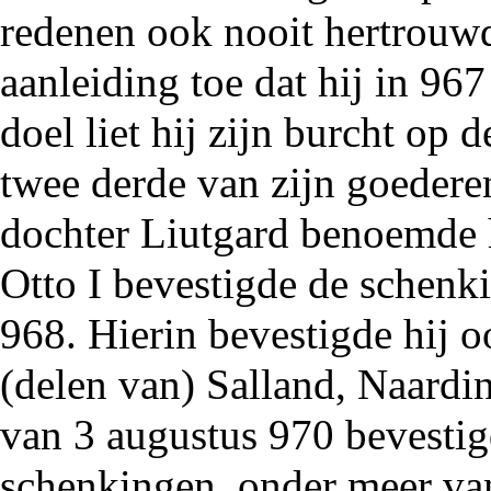
redenen ook nooit hertrouw
aanleiding toe dat hij in
967
doel liet hij zijn burcht o
twee derde van zijn goederen
dochter
Liutgard
benoemde hi
Otto I bevestigde de schenk
968
. Hierin bevestigde hij 
(delen van) Salland, Naardi
van 3 augustus
970
bevestig
schenkingen, onder meer v