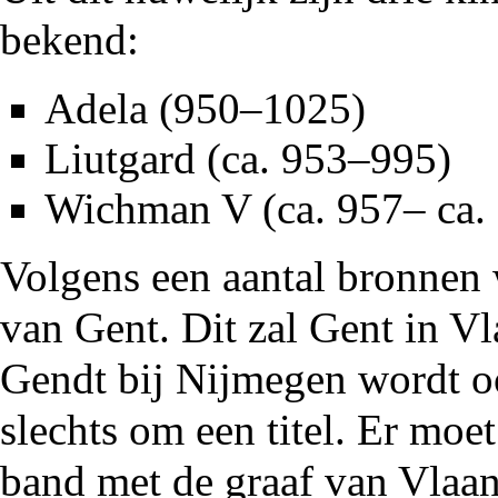
bekend:
Adela
(
950
–
1025
)
Liutgard
(ca.
953
–
995
)
Wichman V
(ca.
957
– ca.
Volgens een aantal bronnen
van Gent. Dit zal Gent in V
Gendt bij Nijmegen wordt o
slechts om een titel. Er moe
band met de graaf van Vlaand