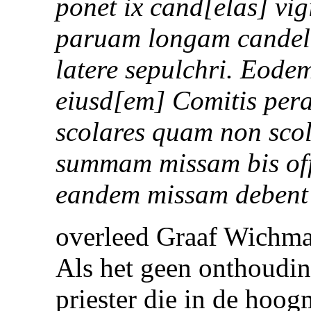
ponet ix cand[elas] vig
paruam longam candela
latere sepulchri. Eod
eiusd[em] Comitis per
scolares quam non scol
summam missam bis off
eandem missam debent s
overleed Graaf Wichman
Als het geen onthouding
priester die in de hoog