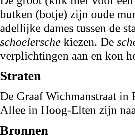
De groot (
klik hier
voor een 
butken (botje) zijn oude mun
adellijke dames tussen de st
schoelersche
kiezen. De
sch
verplichtingen aan en kon he
Straten
De
Graaf Wichmanstraat
in 
Allee
in Hoog-Elten zijn na
Bronnen