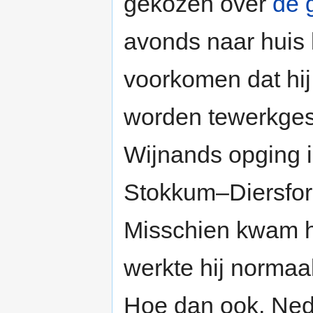
gekozen over
de 
avonds naar huis 
voorkomen dat hi
worden tewerkgest
Wijnands opging is
Stokkum–Diersford
Misschien kwam hi
werkte hij normaal
Hoe dan ook, Ned