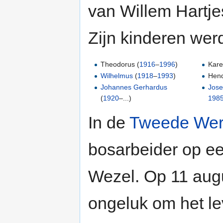
van Willem Hartje
Zijn kinderen wer
Theodorus (
1916
–
1996
)
Kare
Wilhelmus
(
1918
–
1993
)
Hend
Johannes Gerhardus
Jose
(
1920
–...)
198
In de
Tweede Wer
bosarbeider op ee
Wezel. Op 11 au
ongeluk om het le