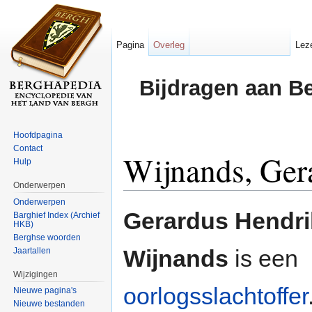
Pagina
Overleg
Lez
Bijdragen aan B
Hoofdpagina
Contact
Wijnands, Ger
Hulp
Onderwerpen
Ga naar:
navigatie
,
zoeken
Onderwerpen
Gerardus Hendr
Barghief Index (Archief
HKB)
Berghse woorden
Wijnands
is een
Jaartallen
Wijzigingen
oorlogsslachtoffer
Nieuwe pagina's
Nieuwe bestanden