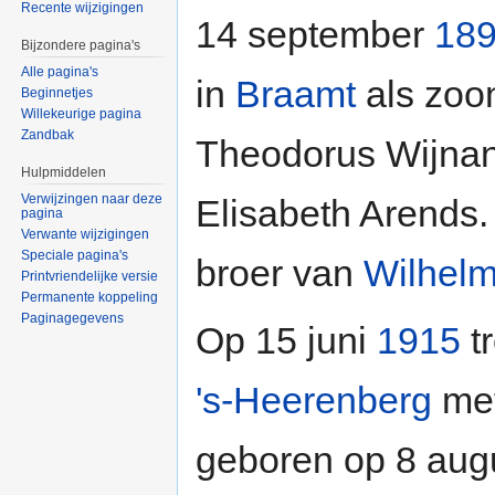
Recente wijzigingen
14 september
18
Bijzondere pagina's
Alle pagina's
in
Braamt
als zoo
Beginnetjes
Willekeurige pagina
Zandbak
Theodorus Wijna
Hulpmiddelen
Verwijzingen naar deze
Elisabeth Arends.
pagina
Verwante wijzigingen
Speciale pagina's
broer van
Wilhelm
Printvriendelijke versie
Permanente koppeling
Paginagegevens
Op 15 juni
1915
tr
's-Heerenberg
met
geboren op 8 au