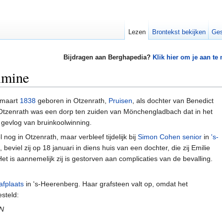
Lezen
Brontekst bekijken
Ges
Bijdragen aan Berghapedia?
Klik hier om je aan te
lmine
 maart
1838
geboren in Otzenrath,
Pruisen
, als dochter van Benedict
zenrath was een dorp ten zuiden van Mönchengladbach dat in het
gevlog van bruinkoolwinning.
nog in Otzenrath, maar verbleef tijdelijk bij
Simon Cohen senior
in
's-
beviel zij op 18 januari in diens huis van een dochter, die zij Emilie
et is aannemelijk zij is gestorven aan complicaties van de bevalling.
afplaats
in 's-Heerenberg. Haar grafsteen valt op, omdat het
esteld:
N