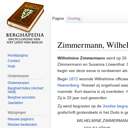
Pagina
Overleg
Zimmermann, Wilhe
Ga naar:
navigatie
,
zoeken
Hoofdpagina
Wilhelmine Zimmermann
werd op 26
Contact
Zimmermann en Susanna Löwenthal. Ot
Hulp
begin van deze eeuw is verdwenen als 
Onderwerpen
Begin
1872
woonde Wilhelmine officieel 
Onderwerpen
Heerenberg
. Hoewel zij ongehuwd was, 
Barghief Index (Archief
noemde. Kort daarna is zij overleden. H
HKB)
Berghse woorden
Zij is 33 jaar oud geworden.
Jaartallen
Zij werd begraven op de
Joodse begra
grafschrift grotendeels in het Duits is g
Wijzigingen
Nieuwe pagina's
WILHELMINE ZIMMERMAN
Nieuwe bestanden
מערלא בת יעקב