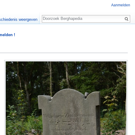
Aanmelden
Zoeken
chiedenis weergeven
 melden !