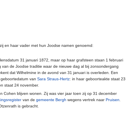
 zij en haar vader met hun Joodse namen genoemd:
lijdensdatum 31 januari 1872, maar op haar grafsteen staan 1 februari
g van de Joodse traditie waar de nieuwe dag al bij zonsondergang
ekent dat Wilhelmine in de avond van 31 januari is overleden. Een
de geboortedatum van
Sara Straus-Hertz
: in haar geboorteakte staat 23
en staat 24 november.
on Cohen blijven wonen. Zij was vier jaar toen zij op 31 december
ingsregister
van de
gemeente Bergh
wegens vertrek naar
Pruisen
.
 Otzenrath is gebracht.