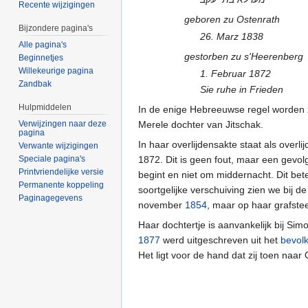
Recente wijzigingen
geboren zu Ostenrath
Bijzondere pagina's
26. Marz 1838
Alle pagina's
gestorben zu s'Heerenberg
Beginnetjes
Willekeurige pagina
1. Februar 1872
Zandbak
Sie ruhe in Frieden
Hulpmiddelen
In de enige Hebreeuwse regel worden
Verwijzingen naar deze
Merele dochter van Jitschak.
pagina
In haar overlijdensakte staat als over
Verwante wijzigingen
Speciale pagina's
1872. Dit is geen fout, maar een gevol
Printvriendelijke versie
begint en niet om middernacht. Dit bet
Permanente koppeling
soortgelijke verschuiving zien we bij 
Paginagegevens
november
1854
, maar op haar grafste
Haar dochtertje is aanvankelijk bij Sim
1877
werd uitgeschreven uit het
bevolk
Het ligt voor de hand dat zij toen naar