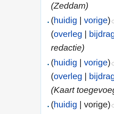
(Zeddam)
(
huidig
|
vorige
)
(
overleg
|
bijdra
redactie)
(
huidig
|
vorige
)
(
overleg
|
bijdra
(Kaart toegevoe
(
huidig
| vorige)