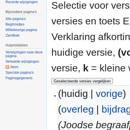
Selectie voor vers
Recente wijzigingen
Bijzondere pagina's
versies en toets
Alle pagina's
Beginnetjes
Willekeurige pagina
Verklaring afkort
Zandbak
Hulpmiddelen
huidige versie,
(v
Verwijzingen naar deze
pagina
Verwante wijzigingen
versie,
k
= kleine 
Atom
Speciale pagina's
Paginagegevens
(huidig |
vorige
)
(
overleg
|
bijdra
(Joodse begraaf