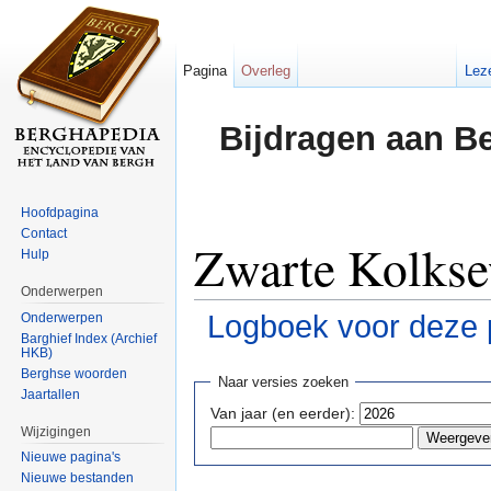
Pagina
Overleg
Lez
Bijdragen aan B
Hoofdpagina
Contact
Zwarte Kolkse
Hulp
Onderwerpen
Logboek voor deze 
Onderwerpen
Barghief Index (Archief
HKB)
Ga naar:
navigatie
,
zoeken
Berghse woorden
Naar versies zoeken
Jaartallen
Van jaar (en eerder):
Wijzigingen
Nieuwe pagina's
Nieuwe bestanden