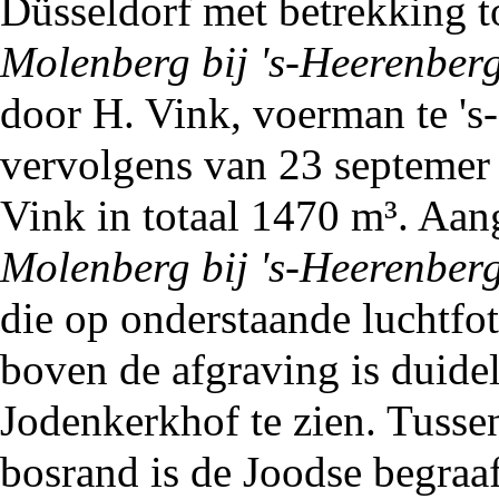
Düsseldorf met betrekking 
Molenberg bij 's-Heerenber
door H. Vink,
voerman
te 's
vervolgens van 23 septemer
Vink in totaal 1470 m³. A
Molenberg bij 's-Heerenber
die op onderstaande luchtfot
boven de afgraving is duide
Jodenkerkhof
te zien. Tusse
bosrand is de
Joodse begraaf