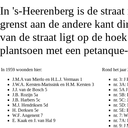
In 's-Heerenberg is de stra
grenst aan de andere kant di
van de straat ligt op de hoe
plantsoen met een petanque-
In
1959
woonden hier:
Rond het jaar
J.M.A van Mierlo en H.L.J. Vermaas 1
nr. 3: J
J.W.A. Kersten-Marissink en H.M. Kersten 3
nr. 3A:
J.J. van de Bosch 5
nr. 5A 
J.B. Rozijn 5a
nr. 5B:
J.B. Harbers 5c
nr. 5C: 
M.J. Hendriksen 5d
nr. 5D:
H. Derksen 5e
nr. 5E:
W.F. Angenent 7
nr. 7: 
E. Kaak en J. van Hal 9
nr. 7A:
nr. 9: 