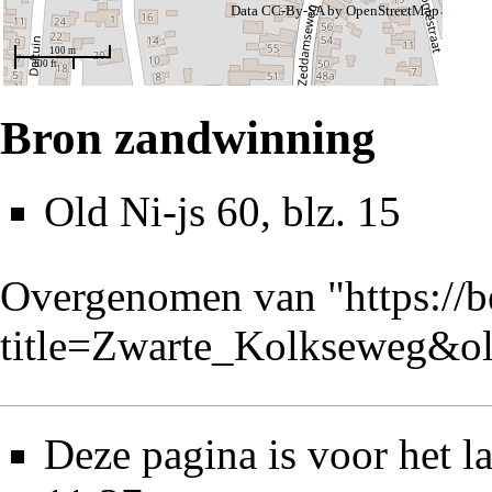
Data CC-By-SA by
OpenStreetMap
100 m
200 ft
Bron zandwinning
Old Ni-js 60
, blz. 15
Overgenomen van "
https://
title=Zwarte_Kolkseweg&o
Deze pagina is voor het l