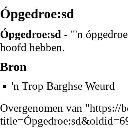
Ópgedroe:sd
Ópgedroe:sd
- "'n ópgedroe
hoofd hebben.
Bron
'n Trop Barghse Weurd
Overgenomen van "
https://
title=Ópgedroe:sd&oldid=6