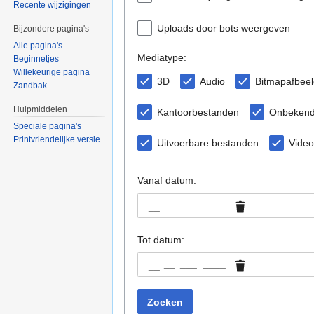
Recente wijzigingen
Uploads door bots weergeven
Bijzondere pagina's
Alle pagina's
Mediatype:
Beginnetjes
Willekeurige pagina
3D
Audio
Bitmapafbee
Zandbak
Hulpmiddelen
Kantoorbestanden
Onbeken
Speciale pagina's
Printvriendelijke versie
Uitvoerbare bestanden
Video
Vanaf datum:
__
Tot datum:
__
Zoeken