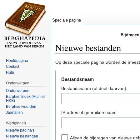
Speciale pagina
Bijdragen
Nieuwe bestanden
Ga naar:
navigatie
,
zoeken
Hoofdpagina
Op deze speciale pagina worden de mees
Contact
Hulp
Bestandsnaam
Onderwerpen
Bestandsnaam (of deel daarvan):
Onderwerpen
Barghief Index (Archief
HKB)
Berghse woorden
IP-adres of gebruikersnaam
Jaartallen
Wijzigingen
Nieuwe pagina's
Nieuwe bestanden
Alleen de bijdragen van nieuwe geb