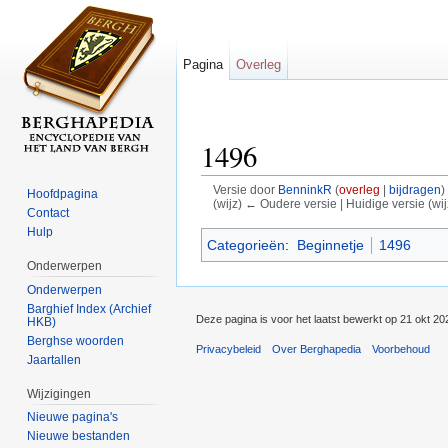
Pagina
Overleg
1496
Versie door
BenninkR
(
overleg
|
bijdragen
)
Hoofdpagina
(wijz) ← Oudere versie | Huidige versie (wij
Contact
Ga naar:
navigatie
,
zoeken
Hulp
Categorieën
:
Beginnetje
1496
Onderwerpen
Onderwerpen
Barghief Index (Archief
Deze pagina is voor het laatst bewerkt op 21 okt 2
HKB)
Berghse woorden
Privacybeleid
Over Berghapedia
Voorbehoud
Jaartallen
Wijzigingen
Nieuwe pagina's
Nieuwe bestanden