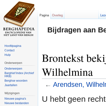
Pagina
Overleg
Lez
Bijdragen aan B
Hoofdpagina
Contact
Brontekst beki
Hulp
Onderwerpen
Wilhelmina
Onderwerpen
Barghief Index (Archief
HKB)
Berghse woorden
←
Arendsen, Wilhel
Jaartallen
Ga naar:
navigatie
,
zoeken
Wijzigingen
U hebt geen rech
Nieuwe pagina's
Nieuwe bestanden