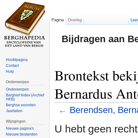
Pagina
Overleg
Lez
Bijdragen aan B
Hoofdpagina
Contact
Brontekst beki
Hulp
Onderwerpen
Bernardus Ant
Onderwerpen
Barghief Index (Archief
HKB)
Berghse woorden
←
Berendsen, Bern
Jaartallen
Ga naar:
navigatie
,
zoeken
Wijzigingen
U hebt geen rech
Nieuwe pagina's
Nieuwe bestanden