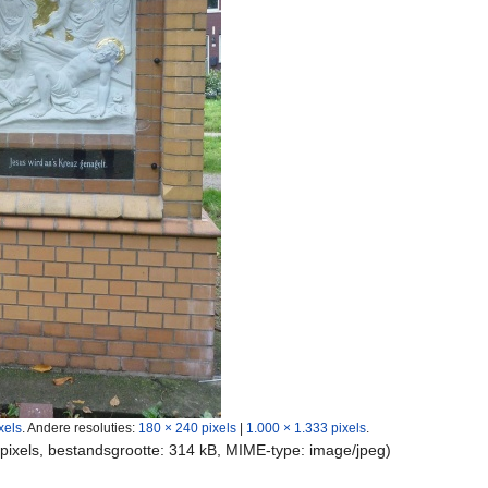
xels
.
Andere resoluties:
180 × 240 pixels
|
1.000 × 1.333 pixels
.
 pixels, bestandsgrootte: 314 kB, MIME-type:
image/jpeg
)