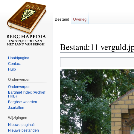
Bestand
Overleg
Bestand:11 verguld.j
Ga naar:
navigatie
,
zoeken
Hoofdpagina
Contact
Hulp
Onderwerpen
Onderwerpen
Barghief Index (Archief
HKB)
Berghse woorden
Jaartallen
Wijzigingen
Nieuwe pagina's
Nieuwe bestanden