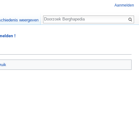
Aanmelden
Zoeken
chiedenis weergeven
 melden !
ruik