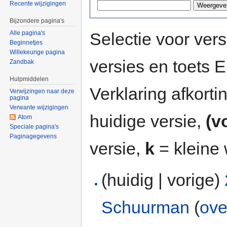
Recente wijzigingen
Bijzondere pagina's
Selectie voor vers
Alle pagina's
Beginnetjes
Willekeurige pagina
versies en toets
Zandbak
Hulpmiddelen
Verklaring afkort
Verwijzingen naar deze
pagina
Verwante wijzigingen
huidige versie,
(v
Atom
Speciale pagina's
Paginagegevens
versie,
k
= kleine 
(huidig | vorige)
Schuurman
(
ove