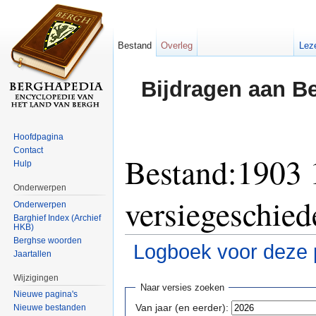
Bestand
Overleg
Lez
Bijdragen aan B
Hoofdpagina
Contact
Bestand:1903 
Hulp
Onderwerpen
versiegeschied
Onderwerpen
Barghief Index (Archief
HKB)
Berghse woorden
Logboek voor deze 
Jaartallen
Ga naar:
navigatie
,
zoeken
Wijzigingen
Naar versies zoeken
Nieuwe pagina's
Van jaar (en eerder):
Nieuwe bestanden