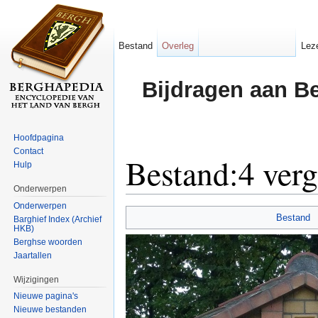
Bestand
Overleg
Lez
Bijdragen aan B
Hoofdpagina
Contact
Bestand:4 verg
Hulp
Onderwerpen
Ga naar:
navigatie
,
zoeken
Onderwerpen
Bestand
Barghief Index (Archief
HKB)
Berghse woorden
Jaartallen
Wijzigingen
Nieuwe pagina's
Nieuwe bestanden