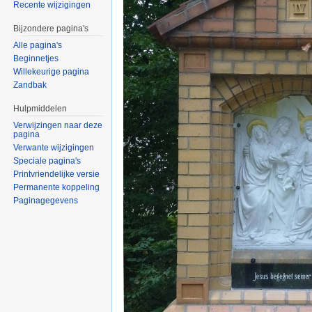
Recente wijzigingen
Bijzondere pagina's
Alle pagina's
Beginnetjes
Willekeurige pagina
Zandbak
Hulpmiddelen
Verwijzingen naar deze
pagina
Verwante wijzigingen
Speciale pagina's
Printvriendelijke versie
Permanente koppeling
Paginagegevens