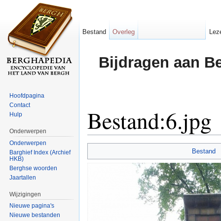
Bestand
Overleg
Lez
Bijdragen aan B
Hoofdpagina
Contact
Bestand:6.jpg
Hulp
Onderwerpen
Ga naar:
navigatie
,
zoeken
Onderwerpen
Bestand
Barghief Index (Archief
HKB)
Berghse woorden
Jaartallen
Wijzigingen
Nieuwe pagina's
Nieuwe bestanden