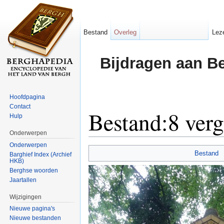
Bestand
Overleg
Lez
Bijdragen aan B
Hoofdpagina
Contact
Bestand:8 verg
Hulp
Onderwerpen
Ga naar:
navigatie
,
zoeken
Onderwerpen
Bestand
Barghief Index (Archief
HKB)
Berghse woorden
Jaartallen
Wijzigingen
Nieuwe pagina's
Nieuwe bestanden