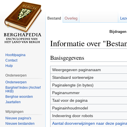
Bestand
Overleg
Lez
Bijdragen
Informatie over "Besta
Ga naar:
navigatie
,
zoeken
Hoofdpagina
Basisgegevens
Contact
Hulp
Weergegeven paginanaam
Onderwerpen
Standaard sorteerwijze
Onderwerpen
Paginalengte (in bytes)
Barghief Index (Archief
HKB)
Paginanummer
Berghse woorden
Taal voor de pagina
Jaartallen
Paginainhoudmodel
Wijzigingen
Indexering door robots
Nieuwe pagina's
Aantal doorverwijzingen naar deze pagin
Nieuwe bestanden