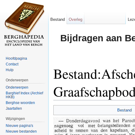
Bestand
Overleg
Lez
Bijdragen aan B
Hoofdpagina
Contact
Bestand:Afsch
Hulp
Onderwerpen
Graafschapbod
Onderwerpen
Barghief Index (Archief
HKB)
Ga naar:
navigatie
,
zoeken
Berghse woorden
Jaartallen
Bestand
Wijzigingen
Nieuwe pagina's
Nieuwe bestanden