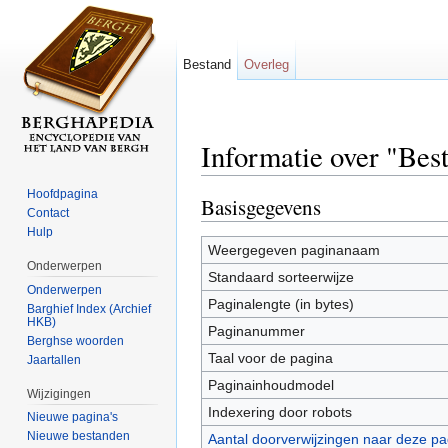
Bestand
Overleg
Informatie over "Bes
Ga naar:
navigatie
,
zoeken
Hoofdpagina
Basisgegevens
Contact
Hulp
Weergegeven paginanaam
Onderwerpen
Standaard sorteerwijze
Onderwerpen
Paginalengte (in bytes)
Barghief Index (Archief
HKB)
Paginanummer
Berghse woorden
Taal voor de pagina
Jaartallen
Paginainhoudmodel
Wijzigingen
Indexering door robots
Nieuwe pagina's
Nieuwe bestanden
Aantal doorverwijzingen naar deze pa