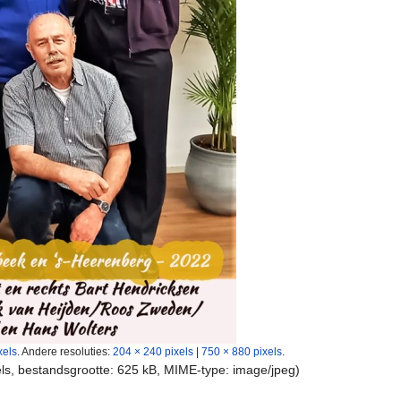
xels
.
Andere resoluties:
204 × 240 pixels
|
750 × 880 pixels
.
els, bestandsgrootte: 625 kB, MIME-type:
image/jpeg
)