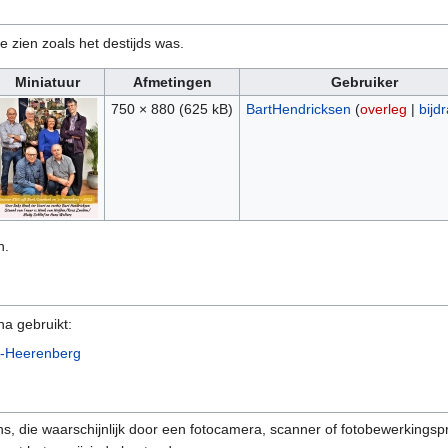
e zien zoals het destijds was.
Miniatuur
Afmetingen
Gebruiker
750 × 880
(625 kB)
BartHendricksen
(
overleg
|
bijd
n.
na gebruikt:
s-Heerenberg
s, die waarschijnlijk door een fotocamera, scanner of fotobewerkings