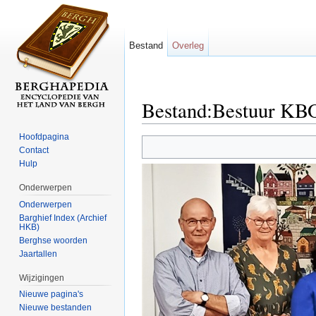
Bestand
Overleg
Bestand:Bestuur KBO
Ga naar:
navigatie
,
zoeken
Hoofdpagina
Contact
Hulp
Onderwerpen
Onderwerpen
Barghief Index (Archief
HKB)
Berghse woorden
Jaartallen
Wijzigingen
Nieuwe pagina's
Nieuwe bestanden