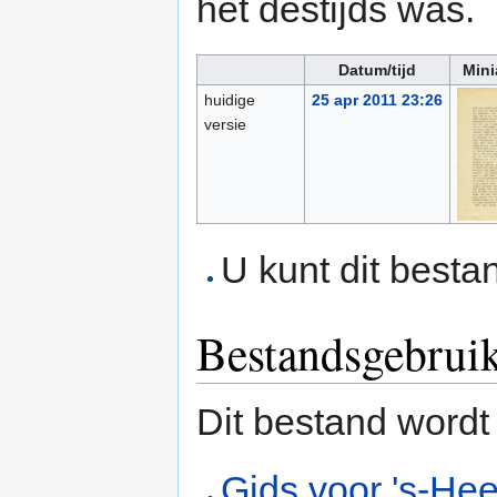
het destijds was.
Datum/tijd
Mini
huidige
25 apr 2011 23:26
versie
U kunt dit besta
Bestandsgebrui
Dit bestand wordt
Gids voor 's-He