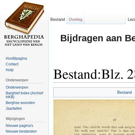
Bestand
Overleg
Lez
Bijdragen aan B
Hoofdpagina
Contact
Bestand:Blz. 2
Hulp
Onderwerpen
Ga naar:
navigatie
,
zoeken
Onderwerpen
Bestand
Barghief Index (Archief
HKB)
Berghse woorden
Jaartallen
Wijzigingen
Nieuwe pagina's
Nieuwe bestanden