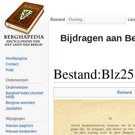
Bestand
Overleg
Lez
Bijdragen aan B
Hoofdpagina
Contact
Bestand:Blz25
Hulp
Onderwerpen
Ga naar:
navigatie
,
zoeken
Onderwerpen
Bestand
Barghief Index (Archief
HKB)
Berghse woorden
Jaartallen
Wijzigingen
Nieuwe pagina's
Nieuwe bestanden