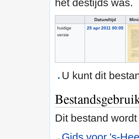
het destijds was.
Datum/tijd
Mini
huidige
25 apr 2011 00:05
versie
U kunt dit besta
Bestandsgebrui
Dit bestand wordt
Gids voor 's-He