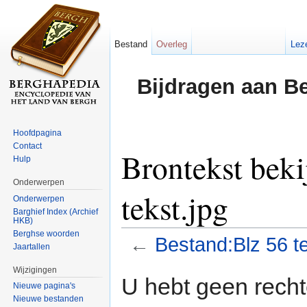
Bestand
Overleg
Lez
Bijdragen aan B
Hoofdpagina
Contact
Brontekst beki
Hulp
Onderwerpen
tekst.jpg
Onderwerpen
Barghief Index (Archief
HKB)
Berghse woorden
←
Bestand:Blz 56 te
Jaartallen
Ga naar:
navigatie
,
zoeken
Wijzigingen
U hebt geen rech
Nieuwe pagina's
Nieuwe bestanden