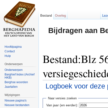
Bestand
Overleg
Lez
Bijdragen aan B
Hoofdpagina
Contact
Bestand:Blz 56
Hulp
Onderwerpen
versiegeschied
Onderwerpen
Barghief Index (Archief
HKB)
Berghse woorden
Logboek voor deze 
Jaartallen
Ga naar:
navigatie
,
zoeken
Wijzigingen
Naar versies zoeken
Nieuwe pagina's
Van jaar (en eerder):
Nieuwe bestanden