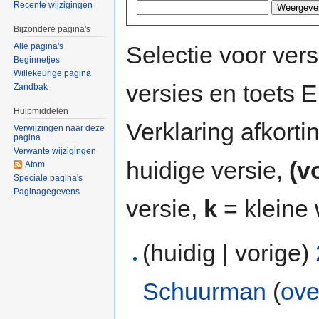
Recente wijzigingen
Bijzondere pagina's
Selectie voor vers
Alle pagina's
Beginnetjes
Willekeurige pagina
versies en toets
Zandbak
Hulpmiddelen
Verklaring afkort
Verwijzingen naar deze
pagina
Verwante wijzigingen
huidige versie,
(v
Atom
Speciale pagina's
Paginagegevens
versie,
k
= kleine 
(huidig | vorige)
Schuurman
(
ove