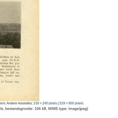
xels
.
Andere resoluties:
159 × 240 pixels
|
529 × 800 pixels
.
els, bestandsgrootte: 166 kB, MIME-type:
image/jpeg
)