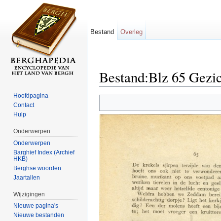
Bestand
Overleg
Bestand:Blz 65 Gezi
Ga naar:
navigatie
,
zoeken
Hoofdpagina
Contact
Hulp
Onderwerpen
Onderwerpen
Barghief Index (Archief
HKB)
Berghse woorden
Jaartallen
Wijzigingen
Nieuwe pagina's
Nieuwe bestanden