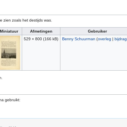
e zien zoals het destijds was.
Miniatuur
Afmetingen
Gebruiker
529 × 800
(166 kB)
Benny Schuurman
(
overleg
|
bijdra
n.
na gebruikt: