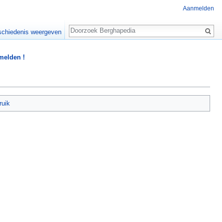
Aanmelden
Zoeken
chiedenis weergeven
 melden !
ruik