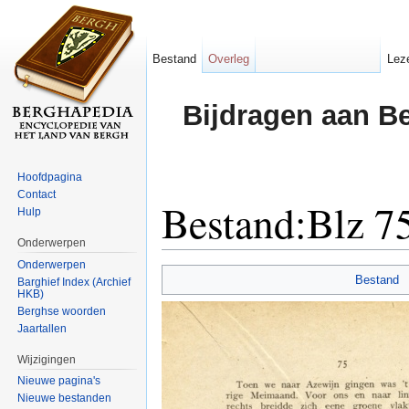
Bestand
Overleg
Lez
Bijdragen aan B
Hoofdpagina
Contact
Bestand:Blz 75
Hulp
Onderwerpen
Ga naar:
navigatie
,
zoeken
Onderwerpen
Bestand
Barghief Index (Archief
HKB)
Berghse woorden
Jaartallen
Wijzigingen
Nieuwe pagina's
Nieuwe bestanden