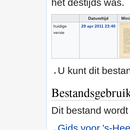
het destijds was.
Datum/tijd
Mini
huidige
29 apr 2011 23:40
versie
U kunt dit besta
Bestandsgebrui
Dit bestand wordt
Gids voor 's-He