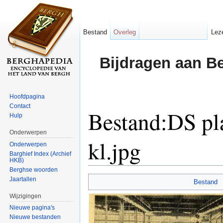
Bestand
Overleg
Lez
Bijdragen aan B
Hoofdpagina
Contact
Bestand:DS pla
Hulp
Onderwerpen
kl.jpg
Onderwerpen
Barghief Index (Archief
HKB)
Ga naar:
navigatie
,
zoeken
Berghse woorden
Jaartallen
Bestand
Wijzigingen
Nieuwe pagina's
Nieuwe bestanden