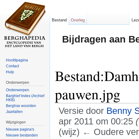
Bestand
Overleg
Lez
Bijdragen aan B
Hoofdpagina
Contact
Bestand:Damhe
Hulp
Onderwerpen
pauwen.jpg
Onderwerpen
Barghief Index (Archief
HKB)
Berghse woorden
Versie door
Benny 
Jaartallen
apr 2011 om 00:25
Wijzigingen
(wijz) ← Oudere vers
Nieuwe pagina's
Nieuwe bestanden