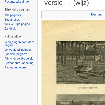
versie → (wijz)
Recente wijzigingen
Ga naar:
navigatie
,
zoeken
Bijzondere pagina's
Bestand
Alle pagina's
Beginnetjes
Willekeurige pagina
Zandbak
Hulpmiddelen
Verwijzingen naar deze
pagina
Verwante wijzigingen
Speciale pagina's
Printvriendelijke versie
Permanente koppeling
Paginagegevens