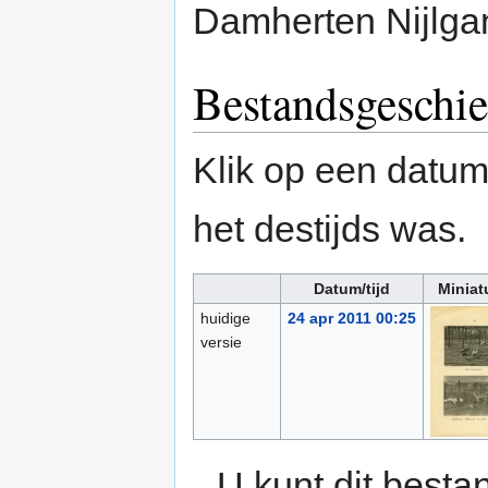
Damherten Nijlga
Bestandsgeschie
Klik op een datum/
het destijds was.
Datum/tijd
Miniat
huidige
24 apr 2011 00:25
versie
U kunt dit besta