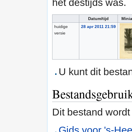
het destijds was.
Datum/tijd
Minia
huidige
28 apr 2011 21:59
versie
U kunt dit besta
Bestandsgebrui
Dit bestand wordt
Gids voor 's-He