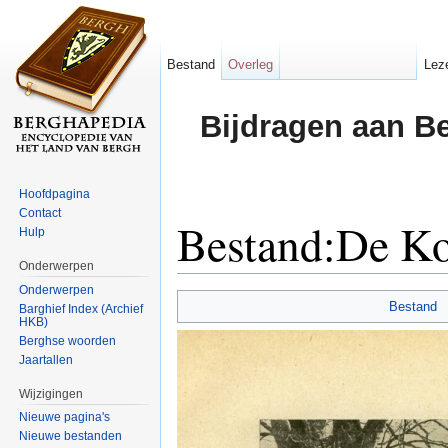
Bestand
Overleg
Lez
Bijdragen aan B
Hoofdpagina
Contact
Bestand:De Ko
Hulp
Onderwerpen
Ga naar:
navigatie
,
zoeken
Onderwerpen
Bestand
Barghief Index (Archief
HKB)
Berghse woorden
Jaartallen
Wijzigingen
Nieuwe pagina's
Nieuwe bestanden