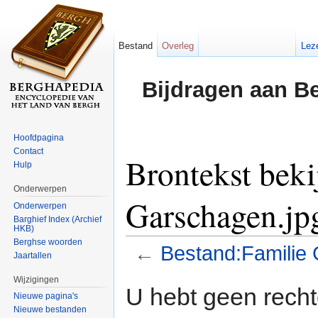
Bestand
Overleg
Lez
Bijdragen aan B
Hoofdpagina
Contact
Brontekst beki
Hulp
Onderwerpen
Garschagen.jp
Onderwerpen
Barghief Index (Archief
HKB)
Berghse woorden
←
Bestand:Familie
Jaartallen
Ga naar:
navigatie
,
zoeken
Wijzigingen
U hebt geen rech
Nieuwe pagina's
Nieuwe bestanden