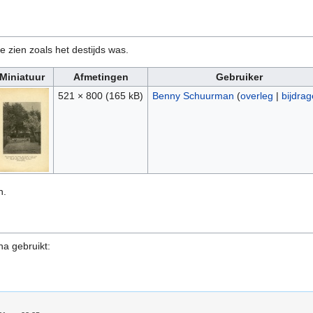
e zien zoals het destijds was.
Miniatuur
Afmetingen
Gebruiker
521 × 800
(165 kB)
Benny Schuurman
(
overleg
|
bijdra
n.
na gebruikt: