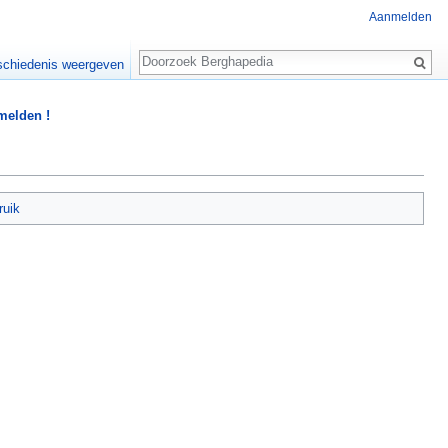
Aanmelden
Zoeken
chiedenis weergeven
 melden !
ruik