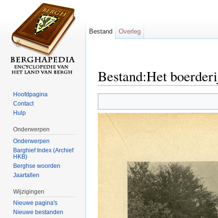
Bestand
Overleg
Bestand:Het boerderi
Ga naar:
navigatie
,
zoeken
Hoofdpagina
Contact
Hulp
Onderwerpen
Onderwerpen
Barghief Index (Archief
HKB)
Berghse woorden
Jaartallen
Wijzigingen
Nieuwe pagina's
Nieuwe bestanden