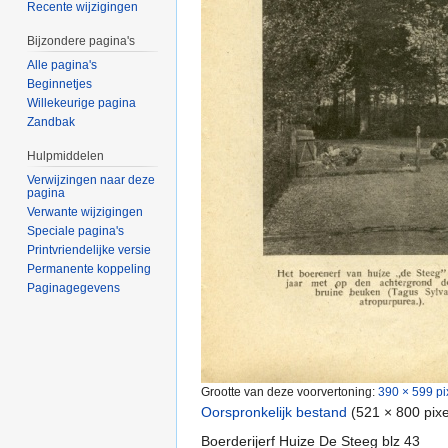
Recente wijzigingen
Bijzondere pagina's
Alle pagina's
Beginnetjes
Willekeurige pagina
Zandbak
Hulpmiddelen
Verwijzingen naar deze
pagina
Verwante wijzigingen
Speciale pagina's
Printvriendelijke versie
Permanente koppeling
Paginagegevens
Grootte van deze voorvertoning:
390 × 599 pi
Oorspronkelijk bestand
‎
(521 × 800 pix
Boerderijerf Huize De Steeg blz 43