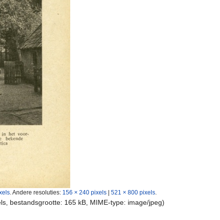
xels
.
Andere resoluties:
156 × 240 pixels
|
521 × 800 pixels
.
els, bestandsgrootte: 165 kB, MIME-type:
image/jpeg
)