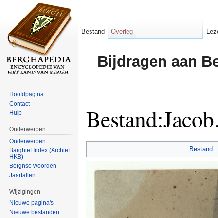
Bestand
Overleg
Lez
Bijdragen aan B
Hoofdpagina
Contact
Bestand:Jacob
Hulp
Onderwerpen
Ga naar:
navigatie
,
zoeken
Onderwerpen
Bestand
Barghief Index (Archief
HKB)
Berghse woorden
Jaartallen
Wijzigingen
Nieuwe pagina's
Nieuwe bestanden