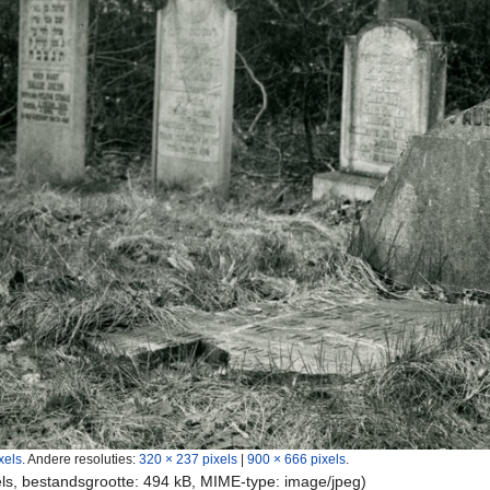
xels
.
Andere resoluties:
320 × 237 pixels
|
900 × 666 pixels
.
els, bestandsgrootte: 494 kB, MIME-type:
image/jpeg
)