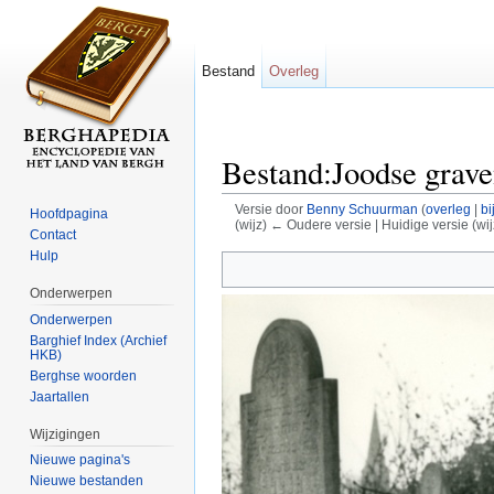
Bestand
Overleg
Bestand:Joodse grav
Versie door
Benny Schuurman
(
overleg
|
bi
Hoofdpagina
(wijz) ← Oudere versie | Huidige versie (wij
Contact
Ga naar:
navigatie
,
zoeken
Hulp
Onderwerpen
Onderwerpen
Barghief Index (Archief
HKB)
Berghse woorden
Jaartallen
Wijzigingen
Nieuwe pagina's
Nieuwe bestanden