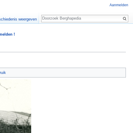
Aanmelden
Zoeken
chiedenis weergeven
 melden !
ruik