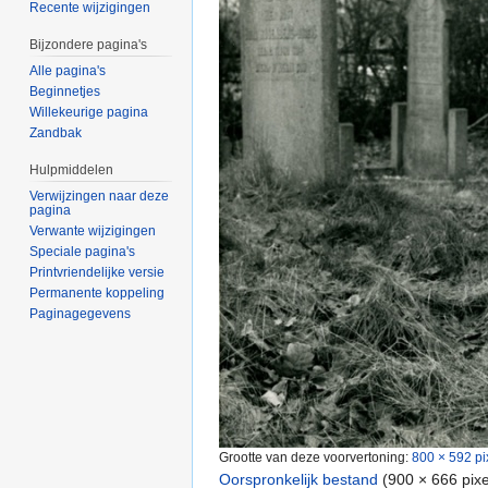
Recente wijzigingen
Bijzondere pagina's
Alle pagina's
Beginnetjes
Willekeurige pagina
Zandbak
Hulpmiddelen
Verwijzingen naar deze
pagina
Verwante wijzigingen
Speciale pagina's
Printvriendelijke versie
Permanente koppeling
Paginagegevens
Grootte van deze voorvertoning:
800 × 592 pi
Oorspronkelijk bestand
‎
(900 × 666 pix