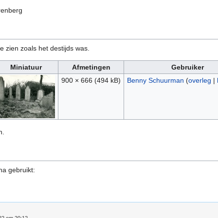
renberg
e zien zoals het destijds was.
Miniatuur
Afmetingen
Gebruiker
900 × 666
(494 kB)
Benny Schuurman
(
overleg
|
n.
na gebruikt: