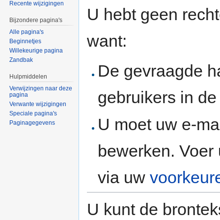
Recente wijzigingen
U hebt geen rech
Bijzondere pagina's
Alle pagina's
want:
Beginnetjes
Willekeurige pagina
Zandbak
De gevraagde h
Hulpmiddelen
Verwijzingen naar deze
gebruikers in d
pagina
Verwante wijzigingen
Speciale pagina's
U moet uw e-mai
Paginagegevens
bewerken. Voer 
via uw
voorkeur
U kunt de brontek