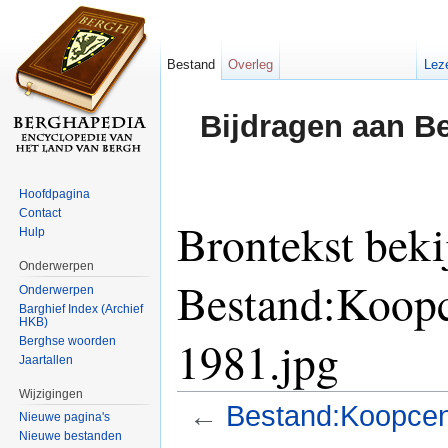
Bestand
Overleg
Lez
Bijdragen aan B
Hoofdpagina
Contact
Brontekst beki
Hulp
Onderwerpen
Bestand:Koopc
Onderwerpen
Barghief Index (Archief
HKB)
1981.jpg
Berghse woorden
Jaartallen
Wijzigingen
←
Bestand:Koopcen
Nieuwe pagina's
Nieuwe bestanden
Ga naar:
navigatie
,
zoeken