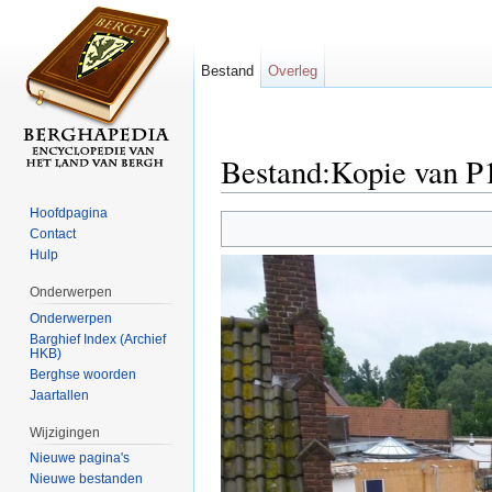
Bestand
Overleg
Bestand:Kopie van P
Ga naar:
navigatie
,
zoeken
Hoofdpagina
Contact
Hulp
Onderwerpen
Onderwerpen
Barghief Index (Archief
HKB)
Berghse woorden
Jaartallen
Wijzigingen
Nieuwe pagina's
Nieuwe bestanden