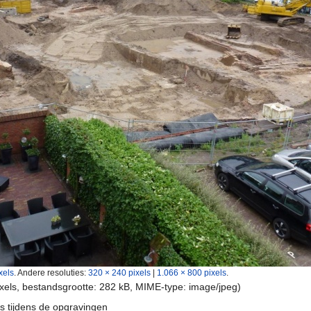
xels
.
Andere resoluties:
320 × 240 pixels
|
1.066 × 800 pixels
.
ixels, bestandsgrootte: 282 kB, MIME-type:
image/jpeg
)
dis tijdens de opgravingen