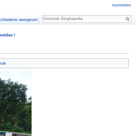
Aanmelden
Zoeken
chiedenis weergeven
 melden !
ruik