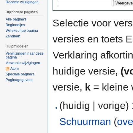
Recente wijzigingen
Bijzondere pagina's
Selectie voor vers
Alle pagina's
Beginnetjes
Willekeurige pagina
versies en toets
Zandbak
Hulpmiddelen
Verklaring afkort
Verwijzingen naar deze
pagina
Verwante wijzigingen
huidige versie,
(v
Atom
Speciale pagina's
Paginagegevens
versie,
k
= kleine 
(huidig | vorige)
Schuurman
(
ove