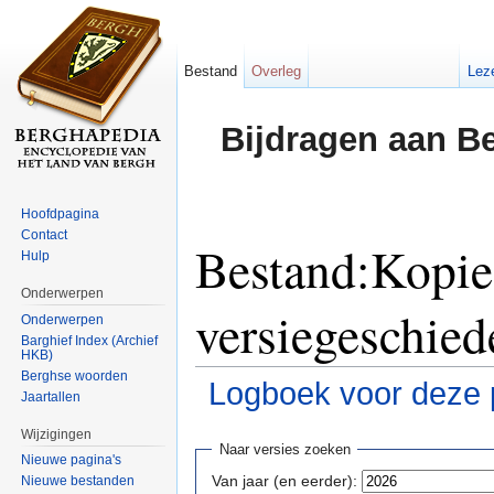
Bestand
Overleg
Lez
Bijdragen aan B
Hoofdpagina
Contact
Bestand:Kopie
Hulp
Onderwerpen
versiegeschied
Onderwerpen
Barghief Index (Archief
HKB)
Berghse woorden
Logboek voor deze 
Jaartallen
Ga naar:
navigatie
,
zoeken
Wijzigingen
Naar versies zoeken
Nieuwe pagina's
Van jaar (en eerder):
Nieuwe bestanden