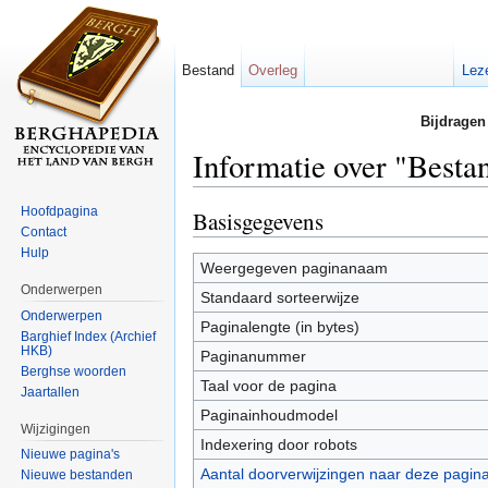
Bestand
Overleg
Lez
Bijdragen
Informatie over "Besta
Ga naar:
navigatie
,
zoeken
Hoofdpagina
Basisgegevens
Contact
Hulp
Weergegeven paginanaam
Onderwerpen
Standaard sorteerwijze
Onderwerpen
Paginalengte (in bytes)
Barghief Index (Archief
HKB)
Paginanummer
Berghse woorden
Taal voor de pagina
Jaartallen
Paginainhoudmodel
Wijzigingen
Indexering door robots
Nieuwe pagina's
Aantal doorverwijzingen naar deze pagin
Nieuwe bestanden