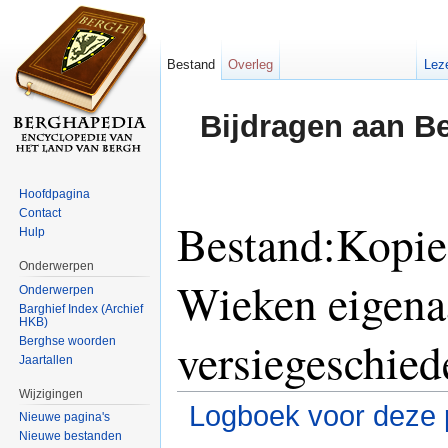
Bestand
Overleg
Lez
Bijdragen aan B
Hoofdpagina
Contact
Bestand:Kopie
Hulp
Onderwerpen
Wieken eigena
Onderwerpen
Barghief Index (Archief
HKB)
versiegeschied
Berghse woorden
Jaartallen
Wijzigingen
Logboek voor deze 
Nieuwe pagina's
Nieuwe bestanden
Ga naar:
navigatie
,
zoeken