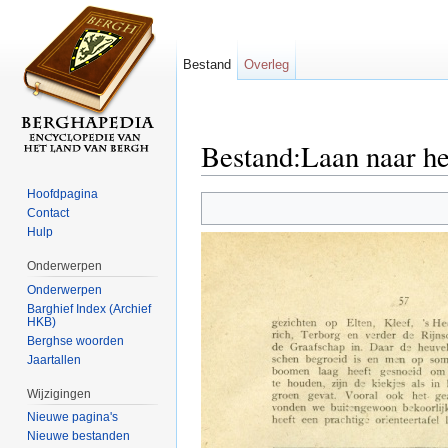
Bestand
Overleg
Bestand:Laan naar he
Ga naar:
navigatie
,
zoeken
Hoofdpagina
Contact
Hulp
Onderwerpen
Onderwerpen
Barghief Index (Archief
HKB)
Berghse woorden
Jaartallen
Wijzigingen
Nieuwe pagina's
Nieuwe bestanden