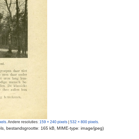
xels
.
Andere resoluties:
159 × 240 pixels
|
532 × 800 pixels
.
els, bestandsgrootte: 165 kB, MIME-type:
image/jpeg
)