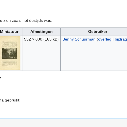
e zien zoals het destijds was.
Miniatuur
Afmetingen
Gebruiker
532 × 800
(165 kB)
Benny Schuurman
(
overleg
|
bijdra
n.
na gebruikt: