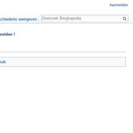
Aanmelden
Zoeken
chiedenis weergeven
 melden !
ruik