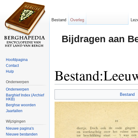
Bestand
Overleg
Lez
Bijdragen aan B
Hoofdpagina
Contact
Bestand:Leeuw
Hulp
Onderwerpen
Ga naar:
navigatie
,
zoeken
Onderwerpen
Bestand
Barghief Index (Archief
HKB)
Berghse woorden
Jaartallen
Wijzigingen
Nieuwe pagina's
Nieuwe bestanden