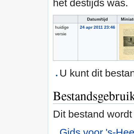
het destijds was.
Datum/tijd
Miniat
huidige
24 apr 2011 23:46
versie
U kunt dit besta
Bestandsgebrui
Dit bestand wordt
Gids voor 's-He