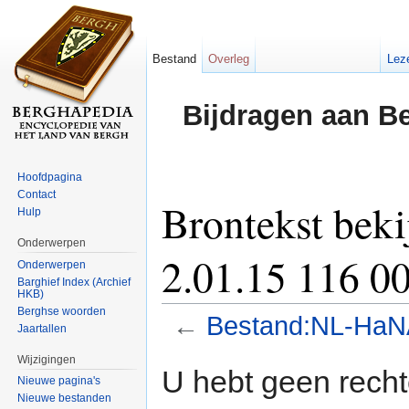
Bestand
Overleg
Lez
Bijdragen aan B
Hoofdpagina
Contact
Brontekst bek
Hulp
Onderwerpen
2.01.15 116 0
Onderwerpen
Barghief Index (Archief
HKB)
Berghse woorden
←
Bestand:NL-HaNA
Jaartallen
Ga naar:
navigatie
,
zoeken
Wijzigingen
U hebt geen rech
Nieuwe pagina's
Nieuwe bestanden