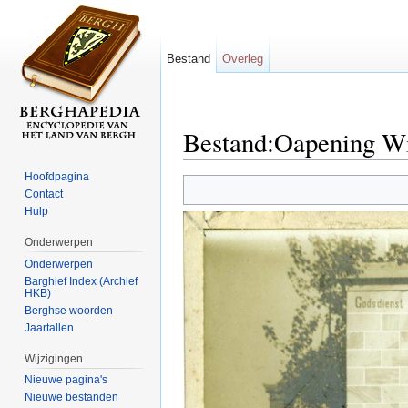
Bestand
Overleg
Bestand:Oapening Wil
Ga naar:
navigatie
,
zoeken
Hoofdpagina
Contact
Hulp
Onderwerpen
Onderwerpen
Barghief Index (Archief
HKB)
Berghse woorden
Jaartallen
Wijzigingen
Nieuwe pagina's
Nieuwe bestanden