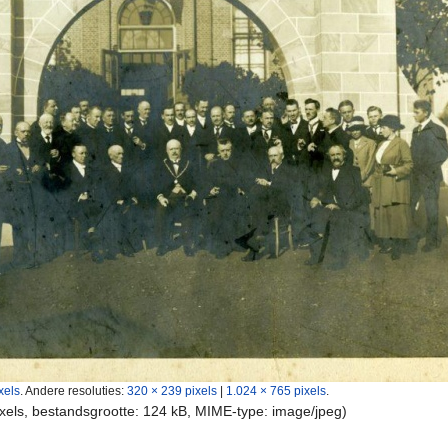
xels
.
Andere resoluties:
320 × 239 pixels
|
1.024 × 765 pixels
.
ixels, bestandsgrootte: 124 kB, MIME-type:
image/jpeg
)