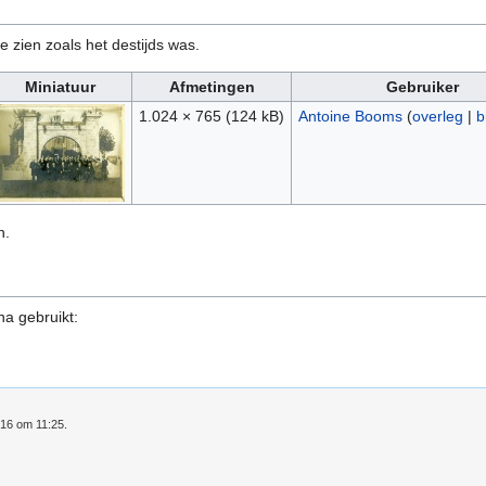
e zien zoals het destijds was.
Miniatuur
Afmetingen
Gebruiker
1.024 × 765
(124 kB)
Antoine Booms
(
overleg
|
b
n.
na gebruikt:
016 om 11:25.