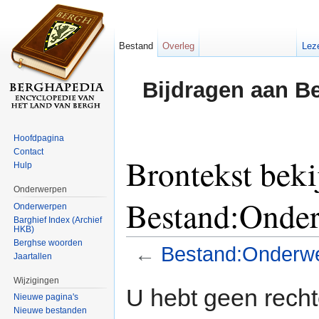
Bestand
Overleg
Lez
Bijdragen aan B
Hoofdpagina
Contact
Brontekst beki
Hulp
Onderwerpen
Bestand:Onder
Onderwerpen
Barghief Index (Archief
HKB)
Berghse woorden
←
Bestand:Onderwe
Jaartallen
Ga naar:
navigatie
,
zoeken
Wijzigingen
U hebt geen rech
Nieuwe pagina's
Nieuwe bestanden