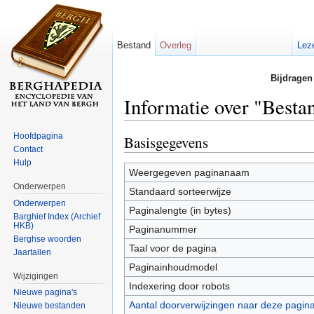
Bestand
Overleg
Lez
Bijdragen
Informatie over "Best
Ga naar:
navigatie
,
zoeken
Hoofdpagina
Basisgegevens
Contact
Hulp
Weergegeven paginanaam
Onderwerpen
Standaard sorteerwijze
Onderwerpen
Paginalengte (in bytes)
Barghief Index (Archief
HKB)
Paginanummer
Berghse woorden
Taal voor de pagina
Jaartallen
Paginainhoudmodel
Wijzigingen
Indexering door robots
Nieuwe pagina's
Aantal doorverwijzingen naar deze pagin
Nieuwe bestanden