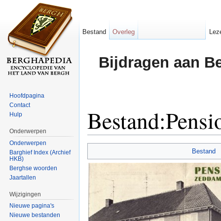
Bestand
Overleg
Lez
Bijdragen aan B
Hoofdpagina
Contact
Bestand:Pensi
Hulp
Onderwerpen
Ga naar:
navigatie
,
zoeken
Onderwerpen
Bestand
Barghief Index (Archief
HKB)
Berghse woorden
Jaartallen
Wijzigingen
Nieuwe pagina's
Nieuwe bestanden