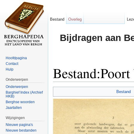
Bestand
Overleg
Lez
Bijdragen aan B
Hoofdpagina
Contact
Bestand:Poort 
Hulp
Onderwerpen
Ga naar:
navigatie
,
zoeken
Onderwerpen
Bestand
Barghief Index (Archief
HKB)
Berghse woorden
Jaartallen
Wijzigingen
Nieuwe pagina's
Nieuwe bestanden