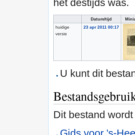
het destijds was.
Datum/tijd
Mini
huidige
23 apr 2011 00:17
versie
U kunt dit besta
Bestandsgebrui
Dit bestand wordt
Gids voor 's-He