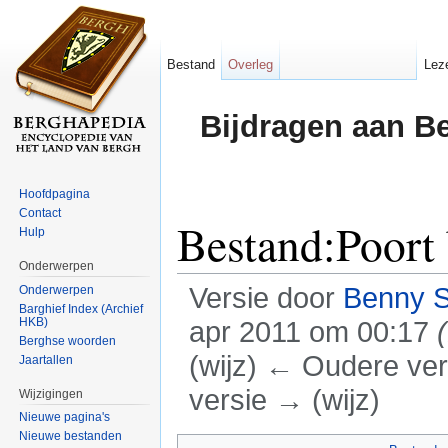
Bestand
Overleg
Lez
Bijdragen aan B
Hoofdpagina
Contact
Bestand:Poort 
Hulp
Onderwerpen
Versie door
Benny 
Onderwerpen
Barghief Index (Archief
HKB)
apr 2011 om 00:17
Berghse woorden
(wijz) ← Oudere vers
Jaartallen
versie → (wijz)
Wijzigingen
Nieuwe pagina's
Ga naar:
navigatie
,
zoeken
Nieuwe bestanden