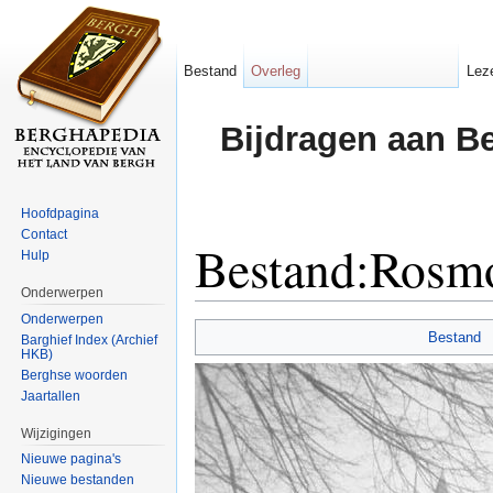
Bestand
Overleg
Lez
Bijdragen aan B
Hoofdpagina
Contact
Bestand:Rosm
Hulp
Onderwerpen
Ga naar:
navigatie
,
zoeken
Onderwerpen
Bestand
Barghief Index (Archief
HKB)
Berghse woorden
Jaartallen
Wijzigingen
Nieuwe pagina's
Nieuwe bestanden