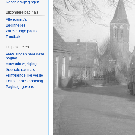
Recente wijzigingen
Bijzondere pagina's
Alle pagina's
Beginnetjes
Willekeurige pagina
Zandbak
Hulpmiddelen
Verwijzingen naar deze
pagina
Verwante wijzigingen
Speciale pagina's
Printvriendelijke versie
Permanente koppeling
Paginagegevens