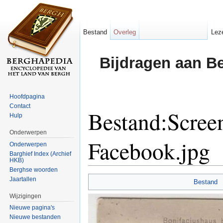
Bestand
Overleg
Lez
Bijdragen aan B
Hoofdpagina
Contact
Bestand:Scree
Hulp
Onderwerpen
Facebook.jpg
Onderwerpen
Barghief Index (Archief
HKB)
Ga naar:
navigatie
,
zoeken
Berghse woorden
Jaartallen
Bestand
Wijzigingen
Nieuwe pagina's
Nieuwe bestanden