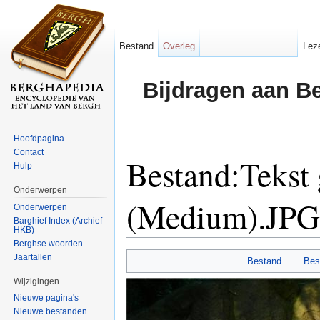
Bestand
Overleg
Lez
Bijdragen aan B
Hoofdpagina
Contact
Bestand:Tekst 
Hulp
Onderwerpen
(Medium).JPG
Onderwerpen
Barghief Index (Archief
HKB)
Ga naar:
navigatie
,
zoeken
Berghse woorden
Jaartallen
Bestand
Bes
Wijzigingen
Nieuwe pagina's
Nieuwe bestanden