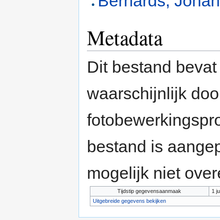
Bernards, Johan
Metadata
Dit bestand bevat
waarschijnlijk do
fotobewerkingspr
bestand is aange
mogelijk niet ove
Tijdstip gegevensaanmaak
1 j
Uitgebreide gegevens bekijken